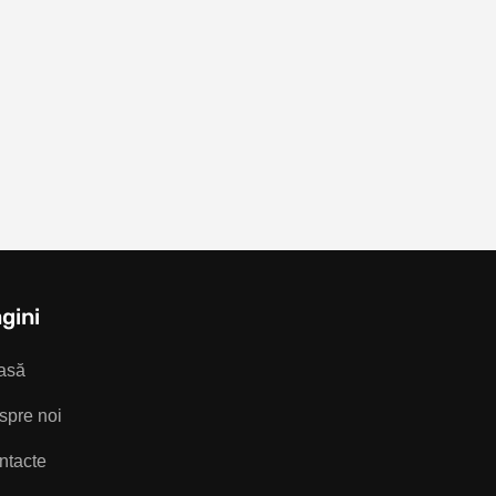
gini
asă
spre noi
ntacte