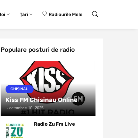
Noi
Țări
Radiourile Mele
Populare posturi de radio
CHIȘINĂU
Kiss FM Chisinau Online
-
octombrie 10, 2025
Radio Zu Fm Live