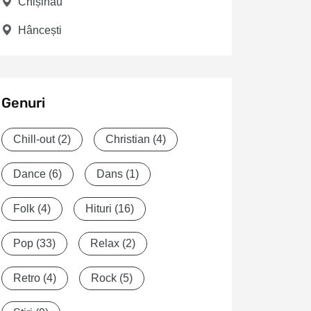
Chișinău
Hâncești
Genuri
Chill-out
(2)
Christian
(4)
Dance
(6)
Dans
(1)
Folk
(4)
Hituri
(16)
Pop
(33)
Relax
(2)
Retro
(4)
Rock
(5)