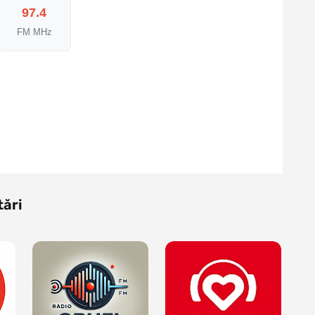
97.4
FM MHz
tări