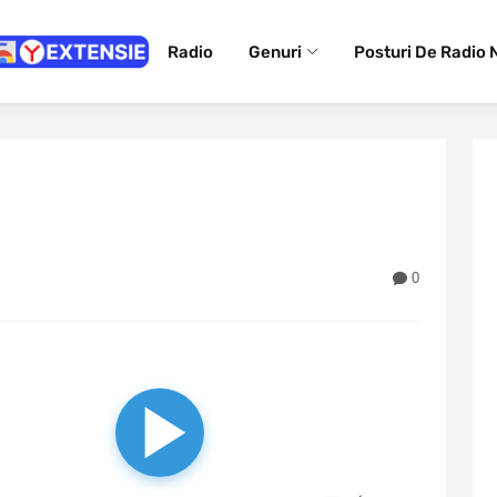
Radio
Genuri
Posturi De Radio 
0