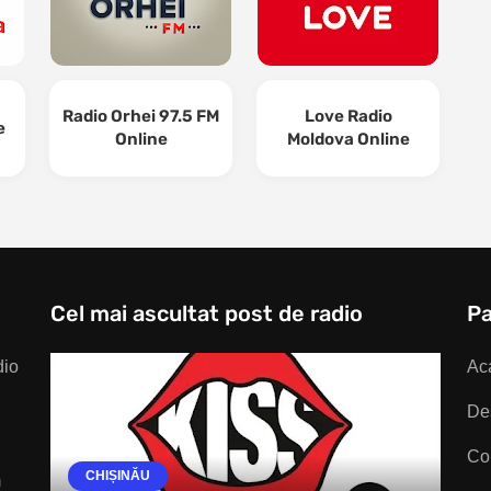
Radio Orhei 97.5 FM
Love Radio
e
Online
Moldova Online
Cel mai ascultat post de radio
Pa
dio
Ac
De
Co
CHIȘINĂU
m