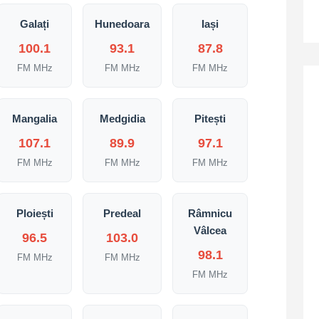
Galați
Hunedoara
Iași
100.1
93.1
87.8
FM MHz
FM MHz
FM MHz
Mangalia
Medgidia
Pitești
107.1
89.9
97.1
FM MHz
FM MHz
FM MHz
Ploiești
Predeal
Râmnicu
Vâlcea
96.5
103.0
98.1
FM MHz
FM MHz
FM MHz