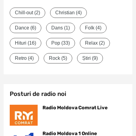
Chill-out
(2)
Christian
(4)
Dance
(6)
Dans
(1)
Folk
(4)
Hituri
(16)
Pop
(33)
Relax
(2)
Retro
(4)
Rock
(5)
Știri
(9)
Posturi de radio noi
Radio Moldova Comrat Live
Radio Moldova 1 Online